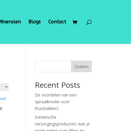
Mineralen
Blogs
Contact
Zoeken
Recent Posts
De voordelen van een
spiraalkneder voor
at
thuisbakkers
Esthetische
verzorgingsproducten: wat je
moet weten over fillers en