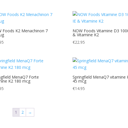
 Foods K2 Menachinon 7
NOW Foods Vitamine D3 1000
µg
& Vitamine K2
95
€
22.95
ngfield MenaQ7 Forte
Springfield MenaQ7 vitamine 
mine K2 180 mcg
45 mcg
95
€
14.95
1
2
→