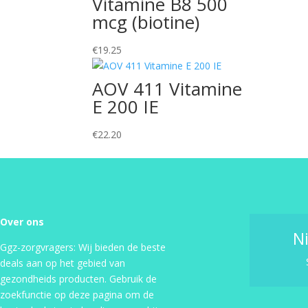
Vitamine B8 500
mcg (biotine)
€
19.25
AOV 411 Vitamine
E 200 IE
€
22.20
Over ons
N
Ggz-zorgvragers: Wij bieden de beste
deals aan op het gebied van
gezondheids producten. Gebruik de
zoekfunctie op deze pagina om de