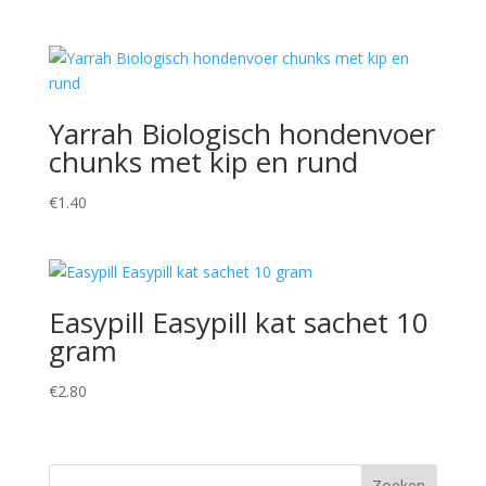
Yarrah Biologisch hondenvoer
chunks met kip en rund
€
1.40
Easypill Easypill kat sachet 10
gram
€
2.80
Zoeken