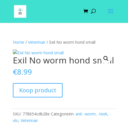
Home
/
Veterinair
/ Exil No worm hond small
Exil No worm hond small
€
8.99
Koop product
SKU:
778654cdb28e
Categorieën:
anti -worm, -teek, -
vlo
,
Veterinair