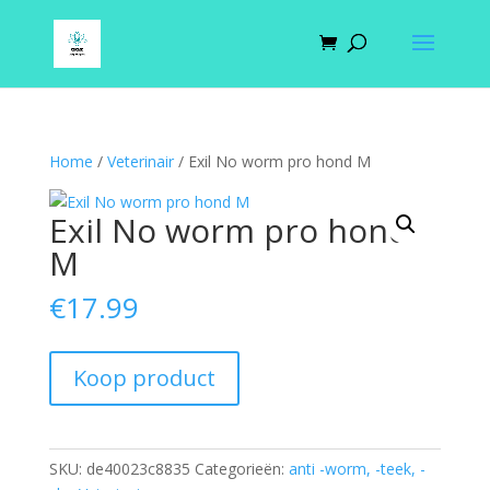
Home
/
Veterinair
/ Exil No worm pro hond M
Exil No worm pro hond
M
€
17.99
Koop product
SKU:
de40023c8835
Categorieën:
anti -worm, -teek, -