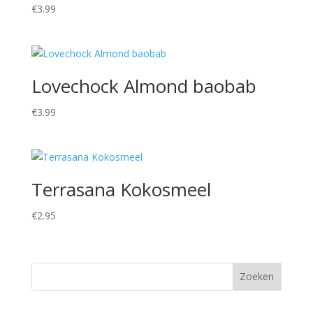
€
3.99
Lovechock Almond baobab
€
3.99
Terrasana Kokosmeel
€
2.95
Zoeken