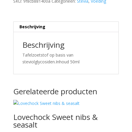
SKU:
9f8cb881400a
Categorieën:
Stevia
,
Voeding
Beschrijving
Beschrijving
Tafelzoetstof op basis van
steviolglycosiden.Inhoud 50ml
Gerelateerde producten
Lovechock Sweet nibs &
seasalt