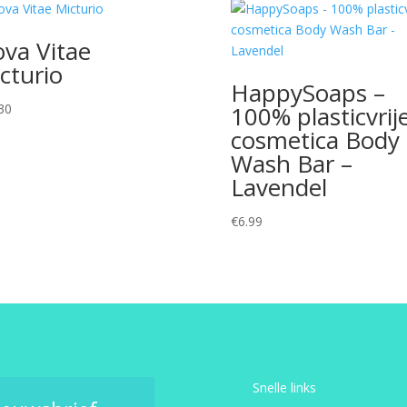
va Vitae
cturio
HappySoaps –
30
100% plasticvrij
cosmetica Body
Wash Bar –
Lavendel
€
6.99
Snelle links