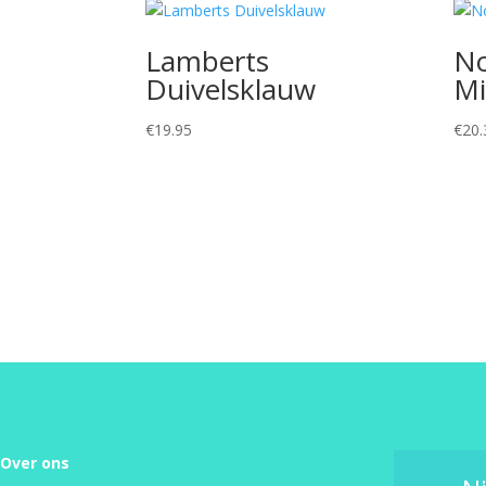
Lamberts
No
Duivelsklauw
Mi
€
19.95
€
20.
Over ons