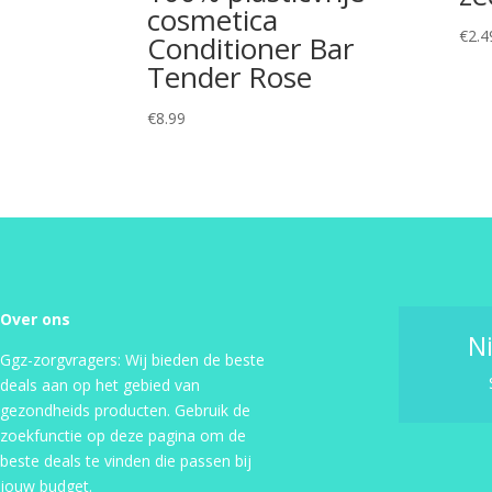
cosmetica
€
2.4
Conditioner Bar
Tender Rose
€
8.99
Over ons
N
Ggz-zorgvragers: Wij bieden de beste
deals aan op het gebied van
gezondheids producten. Gebruik de
zoekfunctie op deze pagina om de
beste deals te vinden die passen bij
jouw budget.