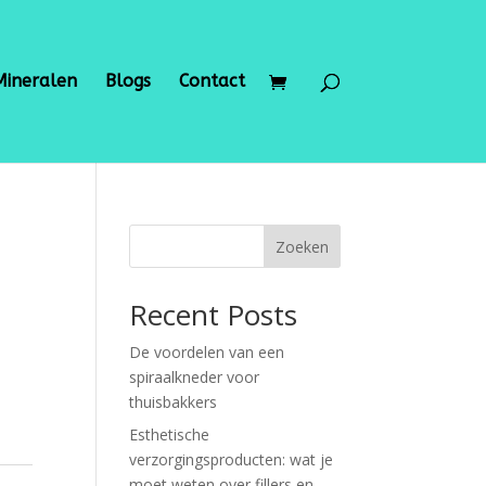
Mineralen
Blogs
Contact
Zoeken
0
Recent Posts
De voordelen van een
spiraalkneder voor
thuisbakkers
Esthetische
verzorgingsproducten: wat je
moet weten over fillers en