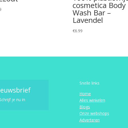
cosmetica Body
9
Wash Bar –
Lavendel
€
6.99
Snelle links
ieuwsbrief
Home
Schrijf je nu in
Alles winkelen
Blogs
Onze webshops
Adverteren