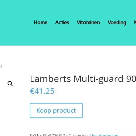
Home
Acties
Vitaminen
Voeding
0
Lamberts Multi-guard 9
€
41.25
Koop product
SKU:
e3fe37763f7a
Categorie:
Uncategorized