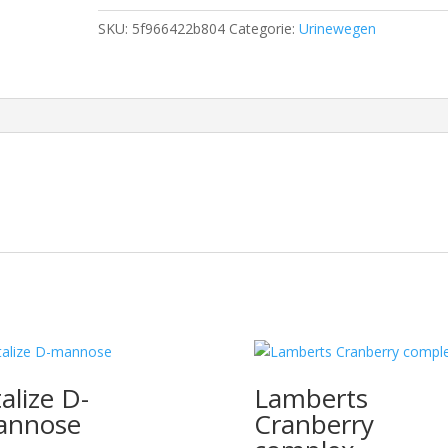
SKU:
5f966422b804
Categorie:
Urinewegen
talize D-
Lamberts
annose
Cranberry