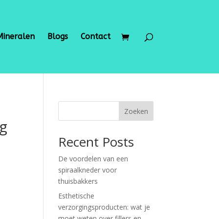
Mineralen
Blogs
Contact
Zoeken
g
Recent Posts
De voordelen van een
spiraalkneder voor
thuisbakkers
Esthetische
verzorgingsproducten: wat je
moet weten over fillers en