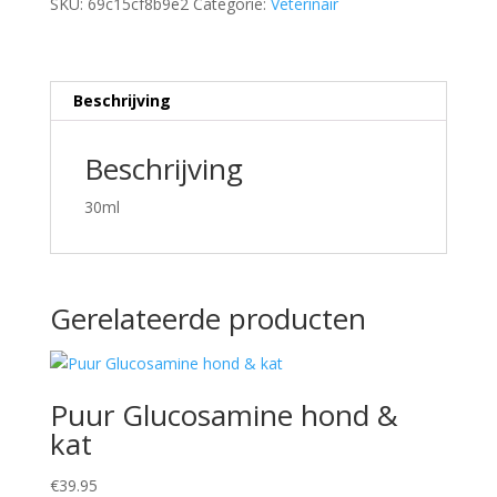
SKU:
69c15cf8b9e2
Categorie:
Veterinair
Beschrijving
Beschrijving
30ml
Gerelateerde producten
Puur Glucosamine hond &
kat
€
39.95