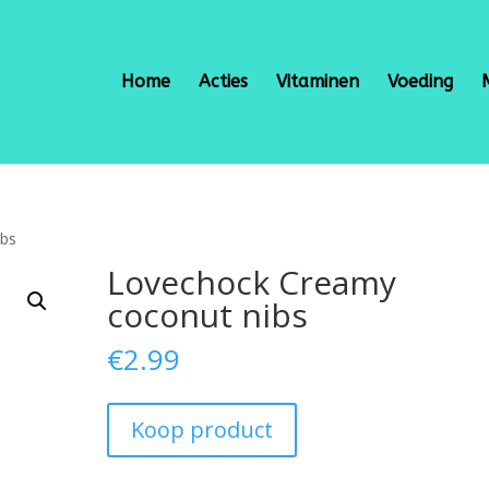
Home
Acties
Vitaminen
Voeding
ibs
Lovechock Creamy
coconut nibs
€
2.99
Koop product