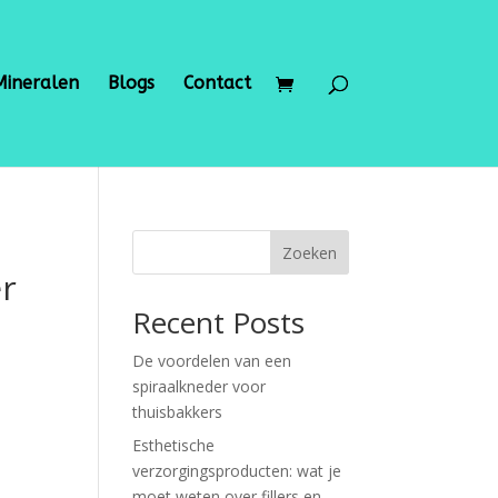
Mineralen
Blogs
Contact
Zoeken
er
Recent Posts
De voordelen van een
spiraalkneder voor
thuisbakkers
Esthetische
verzorgingsproducten: wat je
moet weten over fillers en