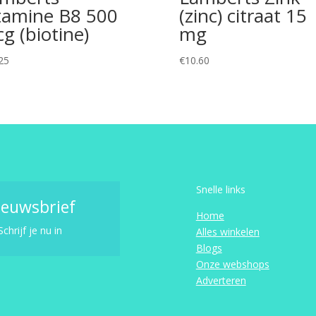
tamine B8 500
(zinc) citraat 15
g (biotine)
mg
25
€
10.60
Snelle links
ieuwsbrief
Home
Schrijf je nu in
Alles winkelen
Blogs
Onze webshops
Adverteren