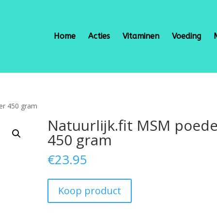
Home
Acties
Vitaminen
Voeding
der 450 gram
Natuurlijk.fit MSM poed
450 gram
€
23.95
Koop product