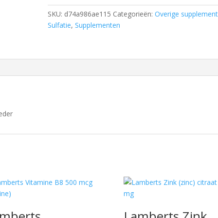
SKU:
d74a986ae115
Categorieën:
Overige supplemen
Sulfatie
,
Supplementen
eder
mberts
Lamberts Zink