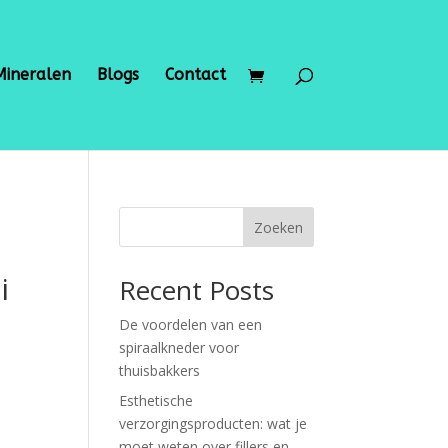
Mineralen
Blogs
Contact
Zoeken
i
Recent Posts
De voordelen van een
spiraalkneder voor
thuisbakkers
Esthetische
verzorgingsproducten: wat je
moet weten over fillers en