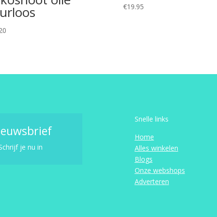
€
19.95
urloos
20
Snelle links
ieuwsbrief
Home
Schrijf je nu in
Alles winkelen
Blogs
Onze webshops
Adverteren