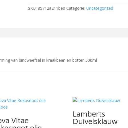
SKU:
85712a211be0
Categorie:
Uncategorized
rming van bindweefsel in kraakbeen en botten.500ml
Lamberts
va Vitae
Duivelsklauw
kosnoot olie