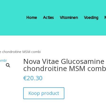
Home
Acties
Vitaminen
Voeding
e chondroitine MSM combi
Nova Vitae Glucosamine
chondroitine MSM comb
€
20.30
Koop product