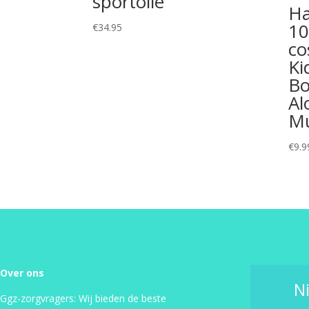
sportolie
Ha
10
€
34.95
co
Ki
Bo
Al
M
€
9.9
Over ons
N
Ggz-zorgvragers: Wij bieden de beste