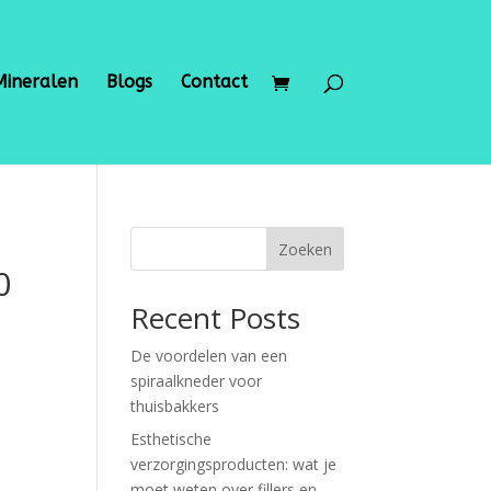
Mineralen
Blogs
Contact
Zoeken
0
Recent Posts
De voordelen van een
spiraalkneder voor
thuisbakkers
Esthetische
verzorgingsproducten: wat je
moet weten over fillers en