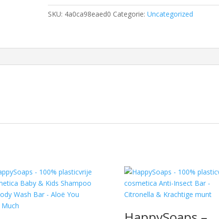
SKU:
4a0ca98eaed0
Categorie:
Uncategorized
HappySoaps –