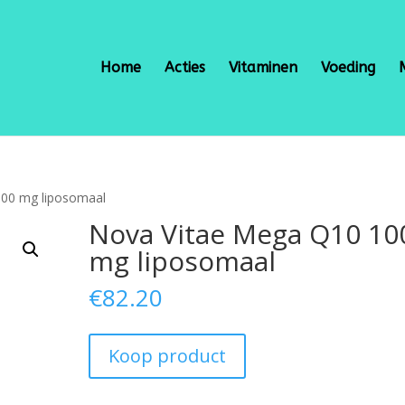
Home
Acties
Vitaminen
Voeding
100 mg liposomaal
Nova Vitae Mega Q10 10
mg liposomaal
€
82.20
Koop product