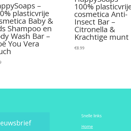
ppySoaps –
100% plasticvrij
0% plasticvrije
cosmetica Anti-
smetica Baby &
Insect Bar –
ds Shampoo en
Citronella &
dy Wash Bar –
Krachtige munt
oë You Vera
€
8.99
uch
9
Snelle links
ieuwsbrief
Home