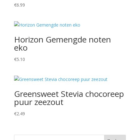
€
6.99
Horizon Gemengde noten
eko
€
5.10
Greensweet Stevia chocoreep
puur zeezout
€
2.49