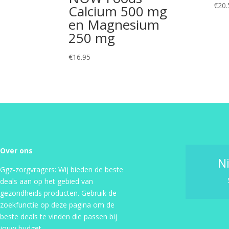
€
20.
Calcium 500 mg
en Magnesium
250 mg
€
16.95
Over ons
N
Ggz-zorgvragers: Wij bieden de beste
deals aan op het gebied van
gezondheids producten. Gebruik de
zoekfunctie op deze pagina om de
beste deals te vinden die passen bij
jouw budget.