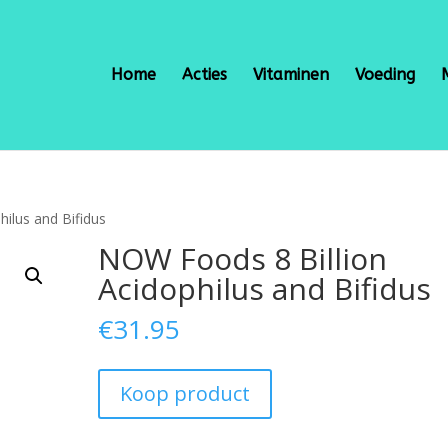
Home
Acties
Vitaminen
Voeding
ilus and Bifidus
NOW Foods 8 Billion
Acidophilus and Bifidus
€
31.95
Koop product