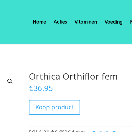
Home
Acties
Vitaminen
Voeding
Orthica Orthiflor fem
€
36.95
Koop product
SKU:
4401b4c0b092
Categorie:
Uncategorized