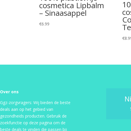
10
cosmetica Lipbalm
co
– Sinaasappel
Co
€
6.99
Te
€
8.9
Over ons
N
Ggz-zorgvragers: Wij bieden de beste
deals aan op het gebied van
gezondheids producten. Gebruik de
zoekfunctie op deze pagina om de
beste deals te vinden die passen bij