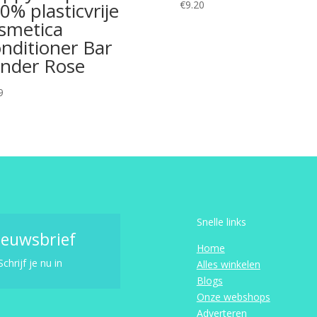
0% plasticvrije
€
9.20
smetica
nditioner Bar
nder Rose
9
Snelle links
ieuwsbrief
Home
Schrijf je nu in
Alles winkelen
Blogs
Onze webshops
Adverteren