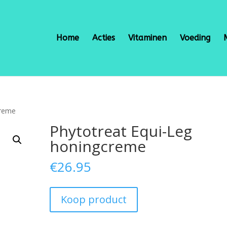
Home
Acties
Vitaminen
Voeding
creme
Phytotreat Equi-Leg
honingcreme
€
26.95
Koop product