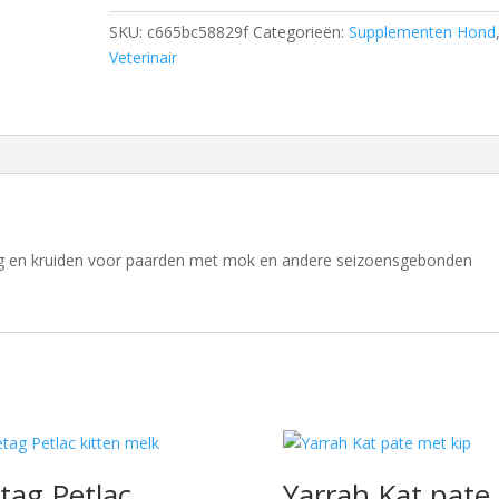
SKU:
c665bc58829f
Categorieën:
Supplementen Hond
Veterinair
ng en kruiden voor paarden met mok en andere seizoensgebonden
tag Petlac
Yarrah Kat pate