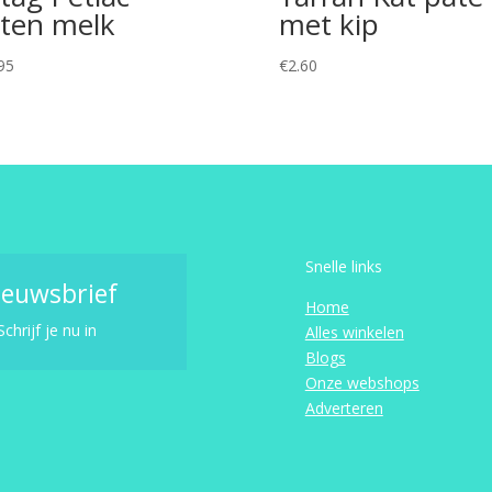
tten melk
met kip
95
€
2.60
Snelle links
ieuwsbrief
Home
Schrijf je nu in
Alles winkelen
Blogs
Onze webshops
Adverteren