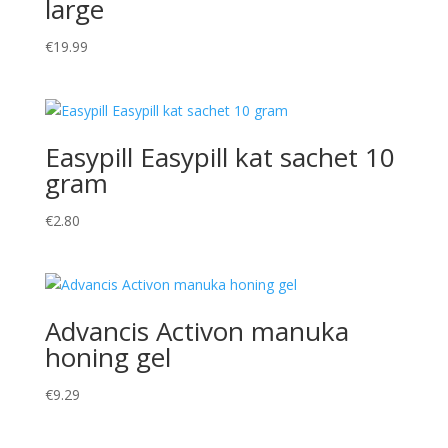
large
€
19.99
Easypill Easypill kat sachet 10
gram
€
2.80
Advancis Activon manuka
honing gel
€
9.29