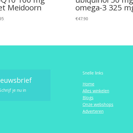
t Meidoorn
omega-3 325 m
95
€
47.90
Snelle links
ieuwsbrief
Home
Schrijf je nu in
Alles winkelen
Blogs
Onze webshops
Adverteren