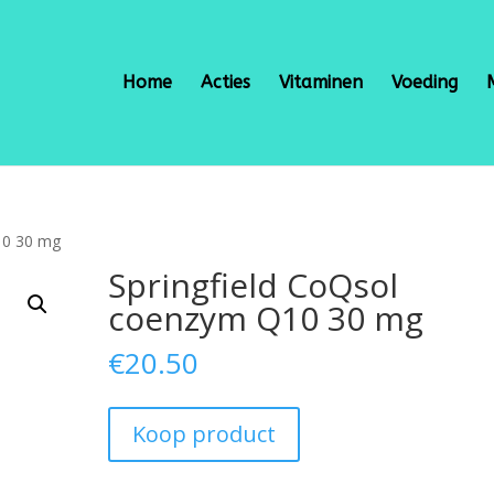
Home
Acties
Vitaminen
Voeding
10 30 mg
Springfield CoQsol
coenzym Q10 30 mg
€
20.50
Koop product