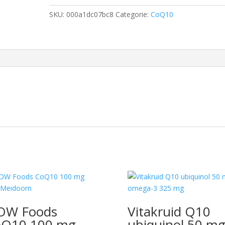
SKU:
000a1dc07bc8
Categorie:
CoQ10
OW Foods
Vitakruid Q10
oQ10 100 mg
ubiquinol 50 m