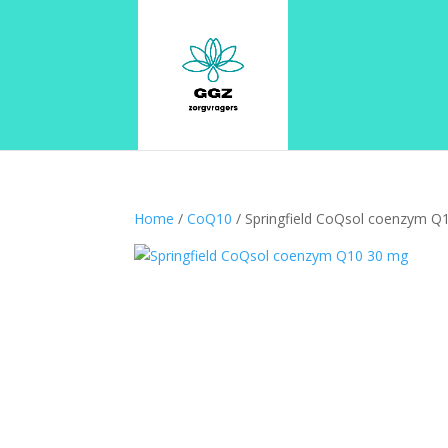
Home
/
CoQ10
/ Springfield CoQsol coenzym Q