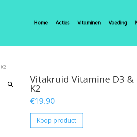
Home
Acties
Vitaminen
Voeding
& K2
Vitakruid Vitamine D3 &
K2
€
19.90
Koop product