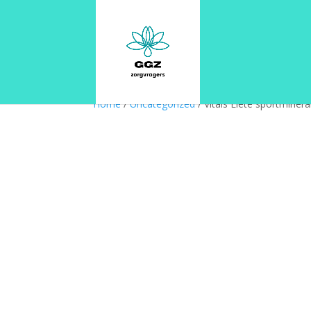
Home
/
Uncategorized
/ Vitals Elete sportminera