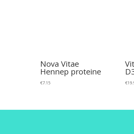
Nova Vitae
Vi
Hennep proteine
D
€
7.15
€
19.