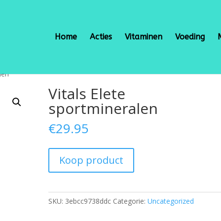
Home
Acties
Vitaminen
Voeding
len
Vitals Elete
sportmineralen
€
29.95
Koop product
SKU:
3ebcc9738ddc
Categorie:
Uncategorized