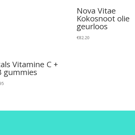
Nova Vitae
Kokosnoot olie
geurloos
€
82.20
tals Vitamine C +
3 gummies
95