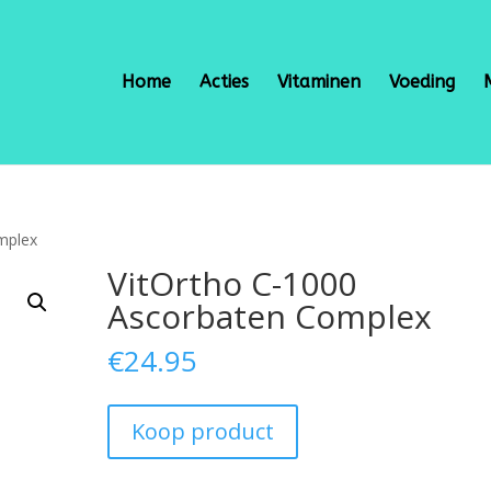
Home
Acties
Vitaminen
Voeding
mplex
VitOrtho C-1000
Ascorbaten Complex
€
24.95
Koop product