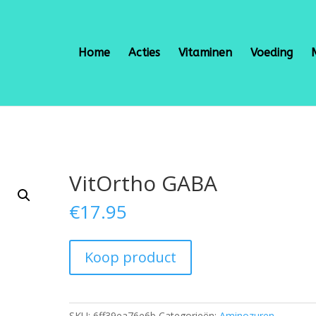
Home
Acties
Vitaminen
Voeding
VitOrtho GABA
€
17.95
Koop product
SKU:
6ff39ea76e6b
Categorieën:
Aminozuren
,