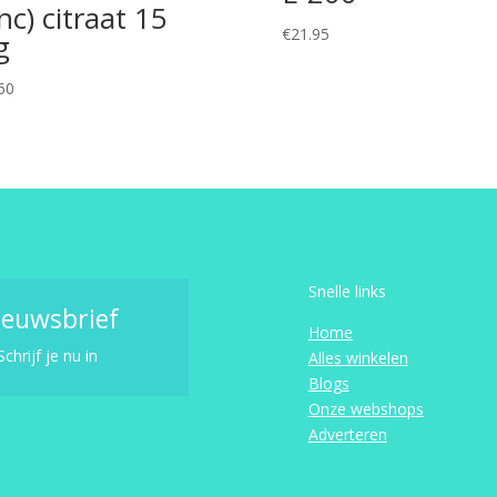
inc) citraat 15
€
21.95
g
60
Snelle links
ieuwsbrief
Home
Schrijf je nu in
Alles winkelen
Blogs
Onze webshops
Adverteren